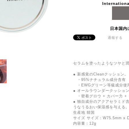
Internationa
日本国内
通報する
セラムを塗ったようなツヤと
● 新感覚のCleanクッション。
・95%ナチュラル成分含有
・EWGグリーン等級成分使
● オールラウンダークッショ
・密着グロウ + カバー力 +
● 独自成分のアクアセラミド
うなうるおい保湿感を与える
生産地 韓国
サイズ サイズ：W75.5mm x D3
内容量：12g