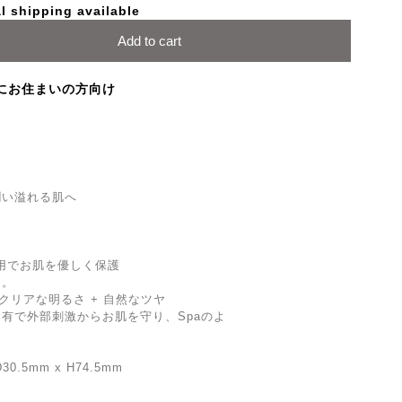
l shipping available
Add to cart
にお住まいの方向け
潤い溢れる肌へ
用でお肌を優しく保護
ン。
 クリアな明るさ + 自然なツヤ
含有で外部刺激からお肌を守り、Spaのよ
。
0.5mm x H74.5mm