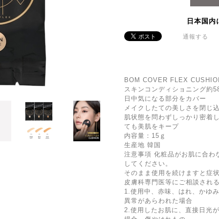
日本国内
通報する
BOM COVER FLEX CUS
スキンコンディショニング約5
日中気になる部分をカバー
メイクしたての美しさを閉じ
肌状態を問わずしっかり密着
ても美肌をキープ
内容量：15ｇ
生産地 韓国
注意事項 化粧品がお肌に合わ
してください。
そのまま使用を続けますと症
皮膚科専門医等にご相談され
1.使用中、赤味、はれ、かゆ
異常があらわれた場合
2.使用したお肌に、直接日光