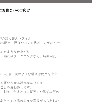
にお住まいの方向け
HIONの詰め替えレフィル
8％配合、浮きやヨレを防ぎ、ムラなく一
込めたような仕上がり
し、崩れやダークニングなく、時間がたっ
ないとき、次のような場合は使用を中止
状を悪化させる恐れがあります。
ることをお勧めします。
み、刺激、色抜け（白斑等）や黒ずみ等の
があたって上記のような異常があらわれた