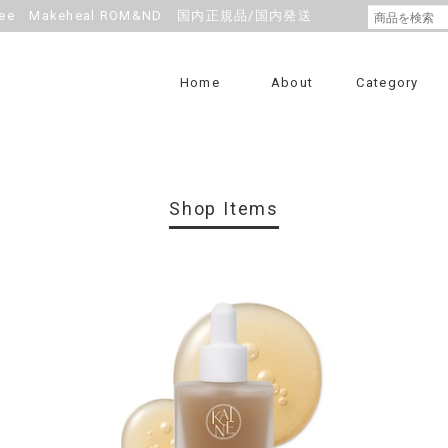
e Makeheal ROM&ND 国内正規品/国内発送
Home
About
Category
Shop Items