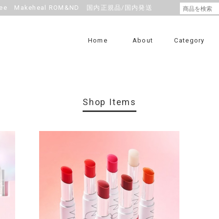
e Makeheal ROM&ND 国内正規品/国内発送
Home
About
Category
Shop Items