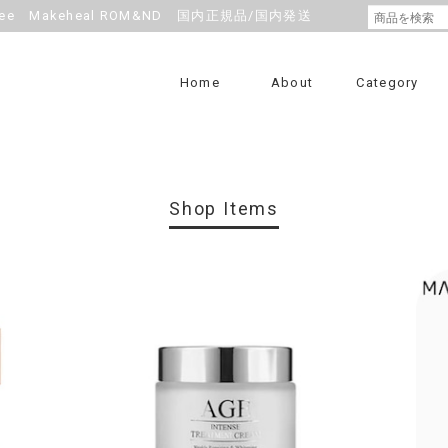
e Makeheal ROM&ND 国内正規品/国内発送
Home
About
Category
Shop Items