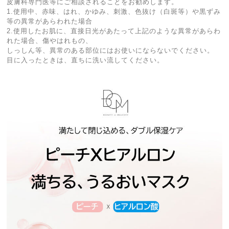
皮膚科専門医等にご相談されることをお勧めします。
1.使用中、赤味、はれ、かゆみ、刺激、色抜け（白斑等）や黒ずみ
等の異常があらわれた場合
2.使用したお肌に、直接日光があたって上記のような異常があらわ
れた場合、傷やはれもの、
しっしん等、異常のある部位にはお使いにならないでください。
目に入ったときは、直ちに洗い流してください。