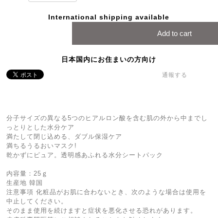
International shipping available
Add to cart
日本国内にお住まいの方向け
通報する
分子サイズの異なる5つのヒアルロン酸を含む肌の外から中までし
っとりとした水分ケア
満たして閉じ込める、ダブル保湿ケア
満ちるうるおいマスク!
乾かずにピュア。透明感あふれる水分シートパック
内容量：25ｇ
生産地 韓国
注意事項 化粧品がお肌に合わないとき、次のような場合は使用を
中止してください。
そのまま使用を続けますと症状を悪化させる恐れがあります。