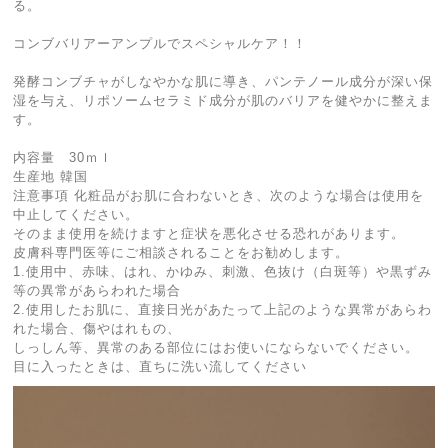
る。
コンブバリアーアンプルでスペシャルケア！！
発酵コンブチャがしなやかな肌に導き、パンテノール成分が深い保
湿を与え、リポソームセラミド成分が肌のバリアを健やかに整えま
す。
内容量 30ｍｌ
生産地 韓国
注意事項 化粧品がお肌に合わないとき、次のような場合は使用を
中止してください。
そのまま使用を続けますと症状を悪化させる恐れがあります。
皮膚科専門医等にご相談されることをお勧めします。
1.使用中、赤味、はれ、かゆみ、刺激、色抜け（白斑等）や黒ずみ
等の異常があらわれた場合
2.使用したお肌に、直接日光があたって上記のような異常があらわ
れた場合、傷やはれもの、
しっしん等、異常のある部位にはお使いにならないでください。
目に入ったときは、直ちに洗い流してください