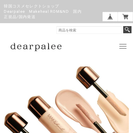
韓国コスメセレクトショップ
Dearpalee Makeheal ROM&ND 国内
正規品/国内発送