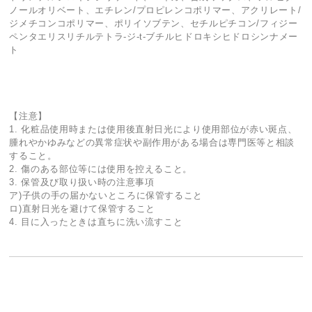
ノールオリベート、エチレン/プロピレンコポリマー、アクリレート/
ジメチコンコポリマー、ポリイソブテン、セチルピチコン/フィジー
ペンタエリスリチルテトラ-ジ-t-ブチルヒドロキシヒドロシンナメー
ト
【注意】
1. 化粧品使用時または使用後直射日光により使用部位が赤い斑点、
腫れやかゆみなどの異常症状や副作用がある場合は専門医等と相談
すること。
2. 傷のある部位等には使用を控えること。
3. 保管及び取り扱い時の注意事項
ア)子供の手の届かないところに保管すること
ロ)直射日光を避けて保管すること
4. 目に入ったときは直ちに洗い流すこと