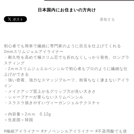
日本国内にお住まいの方向け
通報する
初心者でも簡単で繊細に専門家のように目元を仕上げてくれる
2mmスリムジェルアイライナー
・耐久性を高めて極スリム芯でも折れなくしっかり発色、ロングラ
スティング
・2ｍｍスリムジュエルペンシルで初心者もプロのように繊細な仕
上げができる
・強い密着、強力なスマッジプルーフ、粉落ちなく滲まないアイラ
イン
・メイクアップ質上がるグリップ力が良い大きさ
・シャープナーが要らないスリムペンシル
・スラスラ描きやすいヴィーガンジェルテクスチャ
＜内容量＞2ｍｍ 0.12g
＜生産国＞韓国
#極細アイライナー #ナノペンシルアイライナー #不器用酸でも使