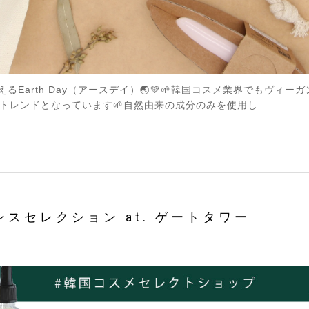
るEarth Day（アースデイ）🌏💚🌱韓国コスメ業界でもヴィ
レンドとなっています🌱自然由来の成分のみを使用し...
ランスセレクション at. ゲートタワー