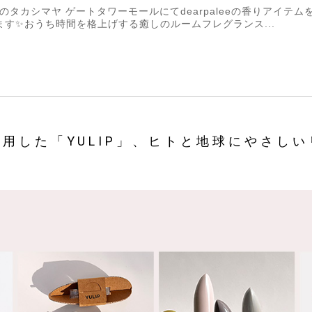
タカシマヤ ゲートタワーモールにてdearpaleeの香りアイテ
ます✨おうち時間を格上げする癒しのルームフレグランス...
用した「YULIP」、ヒトと地球にやさし