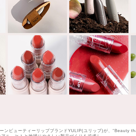
ーティーリップブランドYULIP(ユリップ)が、“Beauty that 
アル。ヒトと地球にやさしい製品づくりを追求し、...